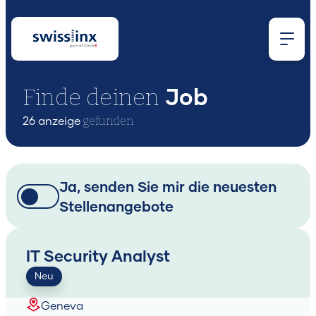
Finde deinen
Job
gefunden
26 anzeige
Wonach
Ja, senden Sie mir die neuesten
Stellenangebote
suchst
IT Security Analyst
du?
Neu
Geneva