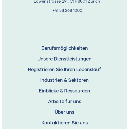
Löwenstrasse 29 , CH-8001 Zurich
+41 58 268 1000
Standortprämien:
Zürich:
+15 % gegenüber dem nationalen
Durchschnitt (höchste Gehälter, aber auch höchste
Berufsmöglichkeiten
Lebenshaltungskosten).
Unsere Dienstleistungen
Genf:
+10 % (getrieben durch Finanzen und
Registrieren Sie Ihren Lebenslauf
internationale Organisationen).
Basel:
+8 % (Schwerpunkt Lebenswissenschaften).
Industrien & Sektoren
3. Globaler
Einblicke & Ressourcen
Kostenvergleich: Schweiz
Arbeite für uns
vs. Große
Über uns
Technologiestandorte
Kontaktieren Sie uns