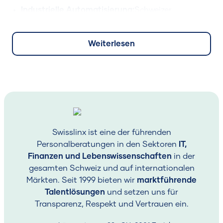
Industrielle Automatisierung:
Schweizer
Fertigungsriesen suchen Computer-Vision-
Ingenieure zur Qualitätskontrolle.
Weiterlesen
Dieses Ungleichgewicht zwischen Angebot und
Nachfrage hat einen kandidatenorientierten Markt
geschaffen, wobei 72 % der KI-Positionen mehr als 6
Monate benötigen, um besetzt zu werden.
.
2. 2025
Gehaltsbenchmarks für
Swisslinx ist eine der führenden
KI-Rollen
Personalberatungen in den Sektoren
IT,
Finanzen und Lebenswissenschaften
in der
Gehälter variieren erheblich je nach Fachrichtung,
gesamten Schweiz und auf internationalen
Erfahrung und Standort. Nachfolgend finden Sie die
Märkten. Seit 1999 bieten wir
marktführende
verifizierten Durchschnittswerte für 2025 aus
Talentlösungen
und setzen uns für
Swisslinx-Platzierungen und Branchenberichten.
.
Transparenz, Respekt und Vertrauen ein.