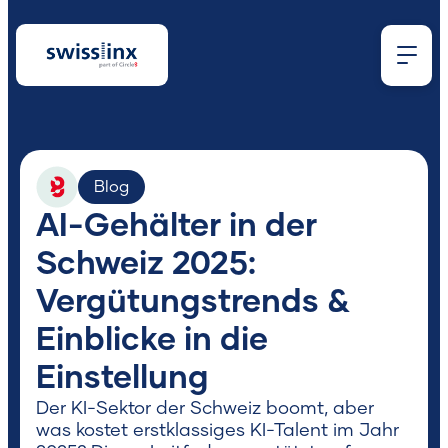
Blog
AI-Gehälter in der
Wonach
Schweiz 2025:
Vergütungstrends &
suchst
Einblicke in die
Einstellung
du?
Der KI-Sektor der Schweiz boomt, aber
was kostet erstklassiges KI-Talent im Jahr