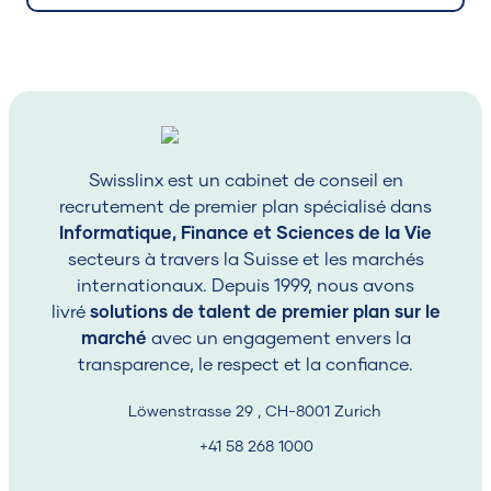
soit pour développer des modèles d'évaluation des
risques sophistiqués ou pour créer des systèmes de
détection de fraude à la pointe de la technologie, la
capacité de faire le lien entre théorie et pratique est
primordiale.
Exigences Techniques de Base
Maîtrise de Python (niveau avancé)
Swisslinx est un cabinet de conseil en
recrutement de premier plan spécialisé dans
Cadres d'apprentissage profond (TensorFlow,
Informatique, Finance et Sciences de la Vie
PyTorch)
secteurs à travers la Suisse et les marchés
Plateformes cloud (AWS, Azure)
internationaux. Depuis 1999, nous avons
Systèmes de contrôle de version (Git)
livré
solutions de talent de premier plan sur le
marché
avec un engagement envers la
Algorithmes d'apprentissage automatique
transparence, le respect et la confiance.
Traitement Automatique du Langage Naturel
Löwenstrasse 29 , CH-8001 Zurich
Connaissance spécifique à
+41 58 268 1000
l'industrie