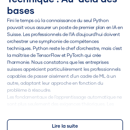
bases
Fini le temps où la connaissance du seul Python
pouvait vous assurer un poste de premier plan en IA en
Suisse. Les professionnels de l'IA d'aujourd'hui doivent
orchestrer une symphonie de compétences
techniques. Python reste le chef d'orchestre, mais c'est
la maîtrise de TensorFlow et PyTorch qui crée
l'harmonie. Nous constatons que les entreprises
suisses apprécient particulièrement les professionnels
capables de passer aisément d'un cadre de ML à un
autre, adaptant leur approche en fonction du
problème à résoudre.
Les fondamentaux de l'apprentissage automatique ne
sont plus seulement des exigences théoriques. Les
entreprises suisses, en particulier dans le secteur
bancaire, recherchent des professionnels capables de
traduire ces concepts en solutions pratiques. Que ce
Lire la suite