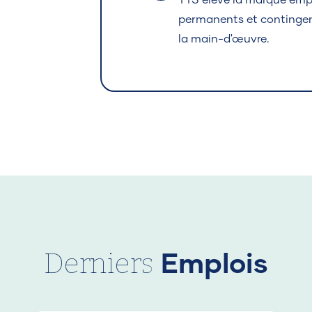
TTS élève la marque empl
permanents et contingent
la main-d'œuvre.
Derniers
Emplois