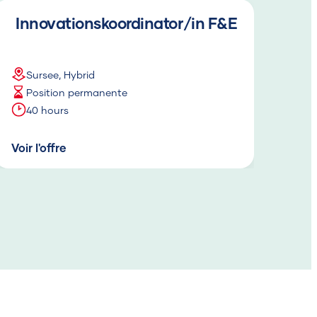
Innovationskoordinator/in F&E
Da
Sursee, Hybrid
B
Position permanente
2
40 hours
4
Voir l'offre
Voir 