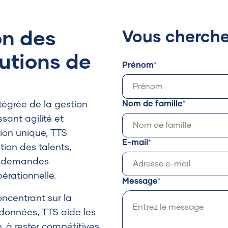
on des
Vous cherch
lutions de
Prénom
Nom de famille
tégrée de la gestion
sant agilité et
ion unique, TTS
E-mail
stion des talents,
ux demandes
érationnelle.
Message
oncentrant sur la
 données, TTS aide les
e, à rester compétitives