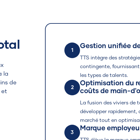
otal
Gestion unifiée d
1
TTS intègre des stratég
ux
contingente, fournissant
à la
les types de talents.
oins de
Optimisation du r
2
coûts de main-d'
 et
La fusion des viviers de 
développer rapidement,
marché tout en optimisan
Marque employeur 
3