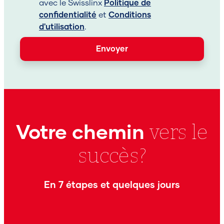
avec le Swisslinx
Politique de
confidentialité
et
Conditions
d'utilisation
.
Envoyer
vers le
Votre chemin
succès?
En 7 étapes et quelques jours